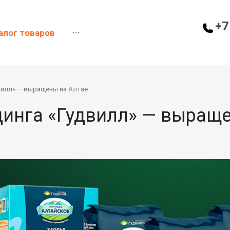
+7
алог товаров
···
вилл» — выращены на Алтае
динга «Гудвилл» — выращ