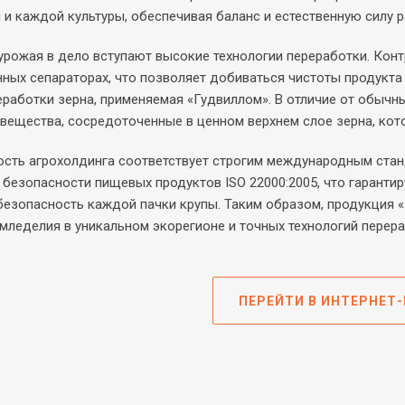
 и каждой культуры, обеспечивая баланс и естественную силу р
урожая в дело вступают высокие технологии переработки. Кон
ных сепараторах, что позволяет добиваться чистоты продукта 
еработки зерна, применяемая «Гудвиллом». В отличие от обычн
вещества, сосредоточенные в ценном верхнем слое зерна, кот
ость агрохолдинга соответствует строгим международным ста
безопасности пищевых продуктов ISO 22000:2005, что гарантиру
езопасность каждой пачки крупы. Таким образом, продукция «Г
мледелия в уникальном экорегионе и точных технологий перера
ПЕРЕЙТИ В ИНТЕРНЕТ