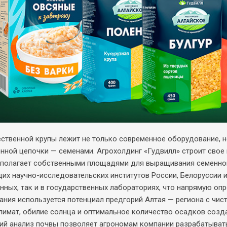
ественной крупы лежит не только современное оборудование, 
нной цепочки — семенами. Агрохолдинг «Гудвилл» строит свое
полагает собственными площадями для выращивания семенного
их научно-исследовательских институтов России, Белоруссии и 
енных, так и в государственных лабораториях, что напрямую оп
ния используется потенциал предгорий Алтая — региона с чис
климат, обилие солнца и оптимальное количество осадков соз
ий анализ почвы позволяет агрономам компании разрабатыват