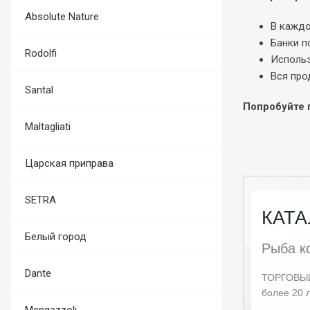
Absolute Nature
В каждо
Банки п
Rodolfi
Использ
Вся про
Santal
Попробуйте 
Maltagliati
Царская приправа
SETRA
Белый город
Dante