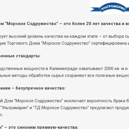
м “Морское Содружество” – это более 20 лет качества и в
рует высокий уровень качества на каждом этапе – от выбора с
ия Торгового Дома “Морское Содружество” сертифицирована и
енные стандарты:
дственные мощности в Калининграде охватывают 2000 кв. м и 
ьные методы обработки сырья сохраняют все полезные вещест
ании – безупречное качество:
й Дом “Морское Содружество” исключает вероятность брака б
“Ультрамарин” и “ТД Морское Содружество” предлагают продук
о.
н” – это синоним премиум-качества: