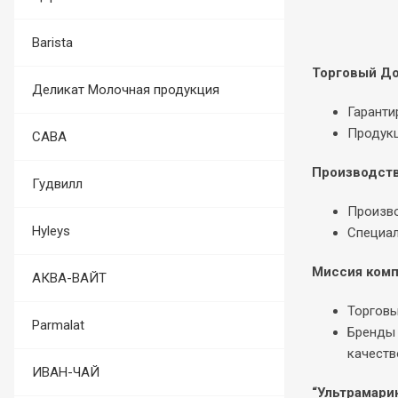
Barista
Торговый До
Деликат Молочная продукция
Гаранти
Продукц
САВА
Производств
Гудвилл
Произво
Hyleys
Специал
Миссия комп
АКВА-ВАЙТ
Торговы
Parmalat
Бренды 
качеств
ИВАН-ЧАЙ
“Ультрамари