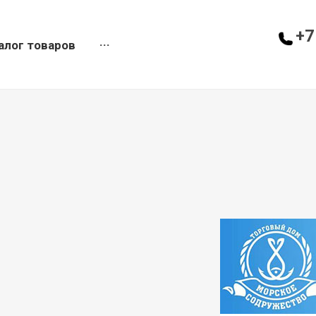
+7
алог товаров
···