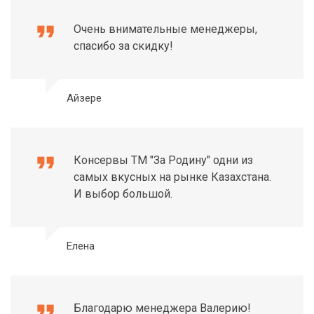
format_quote
Очень внимательные менеджеры,
спасибо за скидку!
Айзере
format_quote
Консервы ТМ "За Родину" одни из
самых вкусных на рынке Казахстана.
И выбор большой.
Елена
format_quote
Благодарю менеджера Валерию!